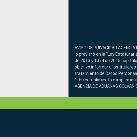
AVISO DE PRIVACIDAD AGENCIA 
lo previsto en la “Ley Estatuta
de 2013 y 1074 de 2015 capitul
objetivo informar a los titulare
tratamiento de Datos Personal
1. En cumplimiento e implementa
AGENCIA DE ADUANAS COLVAN S.A
les asiste en materia de Trata
constitucional que tienen todas 
revocar la autorización respect
para las finalidades previstas e
establecido por el régimen nac
la LEPD, el titular presta su co
voluntariamente a través del p