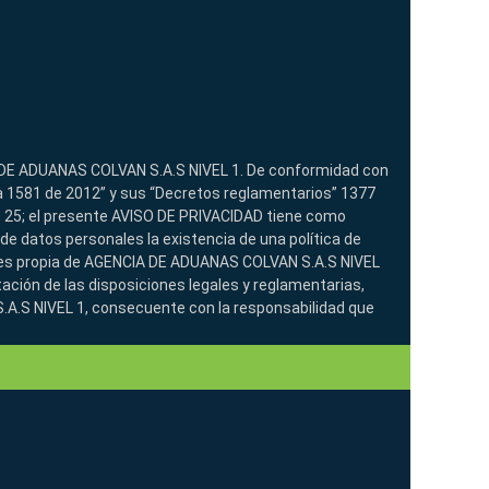
DE ADUANAS COLVAN S.A.S NIVEL 1. De conformidad con
ria 1581 de 2012” y sus “Decretos reglamentarios” 1377
o 25; el presente AVISO DE PRIVACIDAD tiene como
s de datos personales la existencia de una política de
es propia de AGENCIA DE ADUANAS COLVAN S.A.S NIVEL
ción de las disposiciones legales y reglamentarias,
.S NIVEL 1, consecuente con la responsabilidad que
miento de Datos Personales, garantiza el derecho
las personas a conocer, actualizar, rectificar, suprimir y
o a la información recolectada en las bases de datos
n la Ley, las cuales han sido tratadas conforme a lo
ional de protección de datos personales. De acuerdo con
nsentimiento para que sus datos, facilitados
resente formulario, pasen a formar parte de una base de